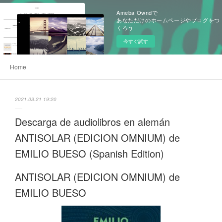
Ameba Owndで
あなただけのホームページやブログをつ
くろう
今すぐ試す
Home
2021.03.21 19:20
Descarga de audiolibros en alemán
ANTISOLAR (EDICION OMNIUM) de
EMILIO BUESO (Spanish Edition)
ANTISOLAR (EDICION OMNIUM) de
EMILIO BUESO