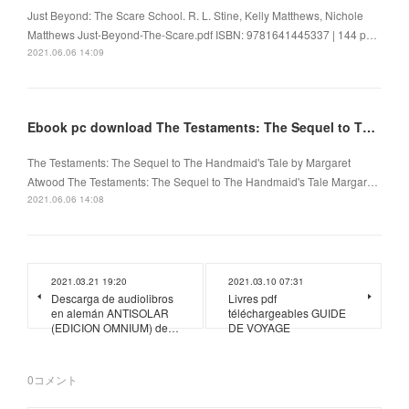
Just Beyond: The Scare School. R. L. Stine, Kelly Matthews, Nichole
Matthews Just-Beyond-The-Scare.pdf ISBN: 9781641445337 | 144 p…
2021.06.06 14:09
Ebook pc download The Testaments: The Sequel to The Handmaid's Tale
The Testaments: The Sequel to The Handmaid's Tale by Margaret
Atwood The Testaments: The Sequel to The Handmaid's Tale Margar…
2021.06.06 14:08
2021.03.21 19:20
2021.03.10 07:31
Descarga de audiolibros
Livres pdf
en alemán ANTISOLAR
téléchargeables GUIDE
(EDICION OMNIUM) de…
DE VOYAGE
0
コメント