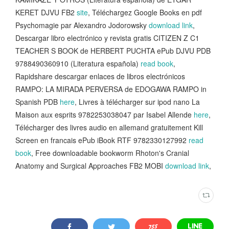
KERET DJVU FB2
site
, Téléchargez Google Books en pdf
Psychomagie par Alexandro Jodorowsky
download link
,
Descargar libro electrónico y revista gratis CITIZEN Z C1
TEACHER S BOOK de HERBERT PUCHTA ePub DJVU PDB
9788490360910 (Literatura española)
read book
,
Rapidshare descargar enlaces de libros electrónicos
RAMPO: LA MIRADA PERVERSA de EDOGAWA RAMPO in
Spanish PDB
here
, Livres à télécharger sur ipod nano La
Maison aux esprits 9782253038047 par Isabel Allende
here
,
Télécharger des livres audio en allemand gratuitement Kill
Screen en francais ePub iBook RTF 9782330127992
read
book
, Free downloadable bookworm Rhoton's Cranial
Anatomy and Surgical Approaches FB2 MOBI
download link
,