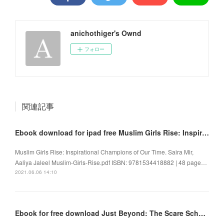
anichothiger's Ownd
フォロー
関連記事
Ebook download for ipad free Muslim Girls Rise: Inspirational Champions of Our Time
Muslim Girls Rise: Inspirational Champions of Our Time. Saira Mir,
Aaliya Jaleel Muslim-Girls-Rise.pdf ISBN: 9781534418882 | 48 page…
2021.06.06 14:10
Ebook for free download Just Beyond: The Scare School 9781641445337