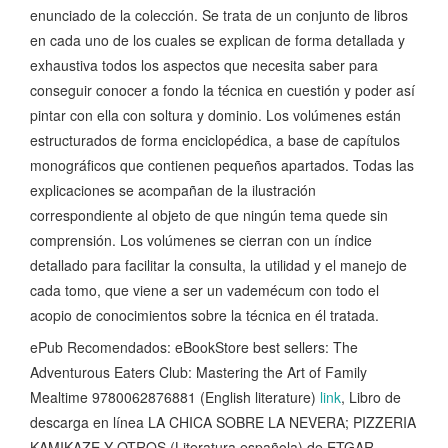
enunciado de la colección. Se trata de un conjunto de libros
en cada uno de los cuales se explican de forma detallada y
exhaustiva todos los aspectos que necesita saber para
conseguir conocer a fondo la técnica en cuestión y poder así
pintar con ella con soltura y dominio. Los volúmenes están
estructurados de forma enciclopédica, a base de capítulos
monográficos que contienen pequeños apartados. Todas las
explicaciones se acompañan de la ilustración
correspondiente al objeto de que ningún tema quede sin
comprensión. Los volúmenes se cierran con un índice
detallado para facilitar la consulta, la utilidad y el manejo de
cada tomo, que viene a ser un vademécum con todo el
acopio de conocimientos sobre la técnica en él tratada.
ePub Recomendados: eBookStore best sellers: The
Adventurous Eaters Club: Mastering the Art of Family
Mealtime 9780062876881 (English literature)
link
, Libro de
descarga en línea LA CHICA SOBRE LA NEVERA; PIZZERIA
KAMIKAZE Y OTROS (Literatura española) de ETGAR